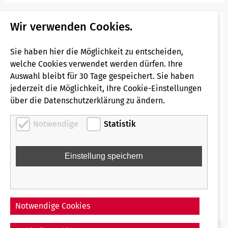
Wir verwenden Cookies.
Hast Du Fragen zu Deiner Bewerbung?
Hier haben wir die wichtigsten Infos zu Deiner
Sie haben hier die Möglichkeit zu entscheiden,
Bewerbung zusammengefasst:
welche Cookies verwendet werden dürfen. Ihre
Auswahl bleibt für 30 Tage gespeichert. Sie haben
FAQ Bewerbungen
jederzeit die Möglichkeit, Ihre Cookie-Einstellungen
über die Datenschutzerklärung zu ändern.
Für alle weiteren Anliegen erreichst Du uns per Mail
Notwendige
Statistik
unter:
bewerbung-rfg@regio-bahn.de
Wir bitten aus datenschutzrechtlichen Gründen von
Bewerbungen per E-Mail abzusehen.
Notwendige Cookies