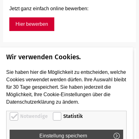
Jetzt ganz einfach online bewerben:
Hier bewerben
Wir verwenden Cookies.
Hast Du Fragen zu Deiner Bewerbung?
Hier haben wir die wichtigsten Infos zu Deiner
Sie haben hier die Möglichkeit zu entscheiden, welche
Bewerbung zusammengefasst:
Cookies verwendet werden dürfen. Ihre Auswahl bleibt
für 30 Tage gespeichert. Sie haben jederzeit die
FAQ Bewerbungen
Möglichkeit, Ihre Cookie-Einstellungen über die
Datenschutzerklärung zu ändern.
Für alle weiteren Anliegen erreichst Du uns per Mail
Notwendige
Statistik
unter:
bewerbung-rfg@regio-bahn.de