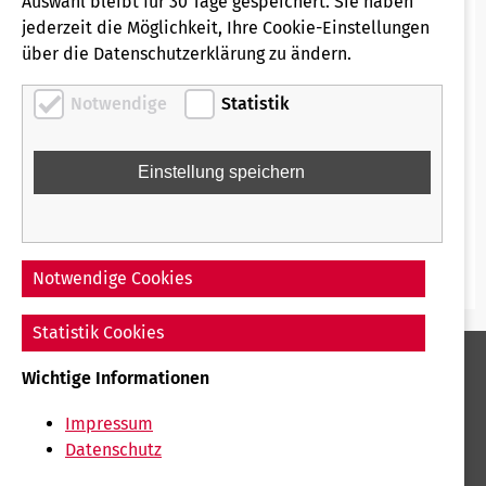
Auswahl bleibt für 30 Tage gespeichert. Sie haben
FAQ Bewerbungen
jederzeit die Möglichkeit, Ihre Cookie-Einstellungen
über die Datenschutzerklärung zu ändern.
Für alle weiteren Anliegen erreichst Du uns per Mail
Notwendige
Statistik
unter:
bewerbung-rfg@regio-bahn.de
Wir bitten aus datenschutzrechtlichen Gründen von
Bewerbungen per E-Mail abzusehen.
Notwendige Cookies
Statistik Cookies
Wichtige Informationen
Impressum
Impressum
Datenschutz
Datenschutz