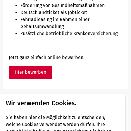
Förderung von Gesundheitsmaßnahmen
Deutschlandticket als Jobticket
Fahrradleasing im Rahmen einer
Gehaltsumwandlung
Zusätzliche betriebliche Krankenversicherung
Jetzt ganz einfach online bewerben:
Hier bewerben
Wir verwenden Cookies.
Hast Du Fragen zu Deiner Bewerbung?
Hier haben wir die wichtigsten Infos zu Deiner
Sie haben hier die Möglichkeit zu entscheiden,
Bewerbung zusammengefasst:
welche Cookies verwendet werden dürfen. Ihre