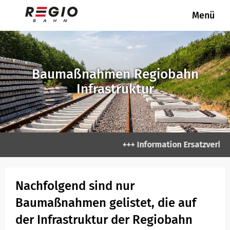
Menü
REGIOBAHN
REGIOBAHN
Die Regiobahn
Unternehmen
Verkehrsstationen
Hausordnung Stationen
Baumaßnahmen Regiobahn
Infrastruktur
Strecke
Gesellschafter Regiobahn GmbH
Stellwerk
Mitgliedschaften/ Partner
+++ Information Ersatzverkeh
Park & Ride
Stellenangebote Regiobahn GmbH
Nachfolgend sind nur
Servicestation
Baumaßnahmen gelistet, die auf
der Infrastruktur der Regiobahn
SNB/NBS