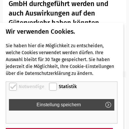
GmbH durchgeführt werden und
auch Auswirkungen auf den
Güterverkehr haben könnten.
Wir verwenden Cookies.
Informationen zu Einschränkungen für den
Personenverkehr der Linie S 28 erhalten Sie unter
Sie haben hier die Möglichkeit zu entscheiden,
Informationen zum Betrieb
welche Cookies verwendet werden dürfen. Ihre
Auswahl bleibt für 30 Tage gespeichert. Sie haben
jederzeit die Möglichkeit, Ihre Cookie-Einstellungen
über die Datenschutzerklärung zu ändern.
Baumaßnahmen Regiobahn
Notwendige
Statistik
Infrastruktur
Datum