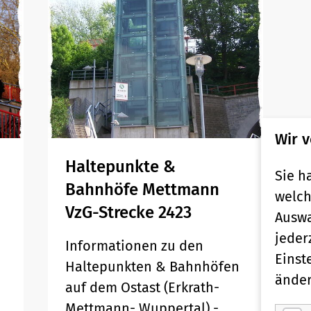
Wir 
Haltepunkte &
Sie h
Bahnhöfe Mettmann
welch
VzG-Strecke 2423
Auswa
jeder
Informationen zu den
Einst
Haltepunkten & Bahnhöfen
änder
auf dem Ostast (Erkrath-
Mettmann- Wuppertal) -