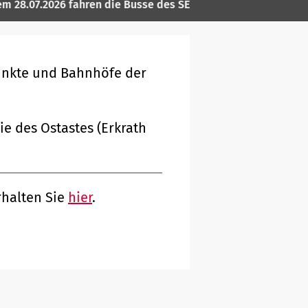
026 fahren die Busse des SEV ganztägig in Fahrtrichtung Wupp
unkte und Bahnhöfe der
ie des Ostastes (Erkrath
rhalten Sie
hier
.