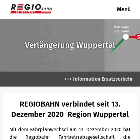
Menü
REGIOBAHN
REGIOBAHN
Fahrgastinformation
Fahrplanauskunft
Unser Netz
Tickets & Tarife
Kundencenter
Presse
Aktuelle Informationen
Fahrpläne
Linie S 28
Fahrradmitnahme
Mobilitätsgarantie
Presseverteiler
Verlängerung Wuppertal
Neue Fahrzeuge für die RE 47
Linienpläne
Linie RE 47
VRR APP
Fundsachen
Presseanfrage
Ihre Haltepunkte
Erhöhtes Beförderungsentgelt
Pressearchiv
+++ Information Ersatzverkehr Gerre
Fahrgastrechte & Kundengarantien
Pressefotos
REGIOBAHN verbindet seit 13.
Dezember 2020 Region Wuppertal
Barrierefreies Reisen
Mit dem Fahrplanwechsel am 13. Dezember 2020 hat
Fahrradmitnahme
die Regiobahn Fahrbetriebsgesellschaft die