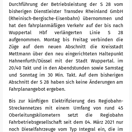
Durchführung der Betriebsleistung der S 28 vom
Unternehmen
Hausordnung Fahrzeuge
bisherigen Dienstleister Transdev Rheinland GmbH
(Rheinisch-Bergische-Eisenbahn) übernommen und
Mitgliedschaften / Partner
hat den fahrplanmäßigen Verkehr auf der bis nach
Wuppertal Hbf verlängerten Linie S 28
aufgenommen. Montag bis Freitag verbinden die
Gesellschafter Regiobahn
Züge auf dem neuen Abschnitt die Kreisstadt
Fahrbetriebsgesellschaft mbH
Mettmann über den neu eingerichteten Haltepunkt
Hahnenfurth/Düssel mit der Stadt Wuppertal. im
20/40 Takt und in den Abendstunden sowie Samstag
und Sonntag im 30 Min. Takt. Auf dem bisherigen
Abschnitt der S 28 haben sich keine Änderungen am
Fahrplanangebot ergeben.
Bis zur künftigen Elektrifizierung des Regiobahn-
Streckennetzes mit einem Umfang von rund 45
Oberleitungskilometern setzt die Regiobahn
Fahrbetriebsgesellschaft seit dem 04. März 2021 nur
noch Dieselfahrzeuge vom Typ Integral ein, die im