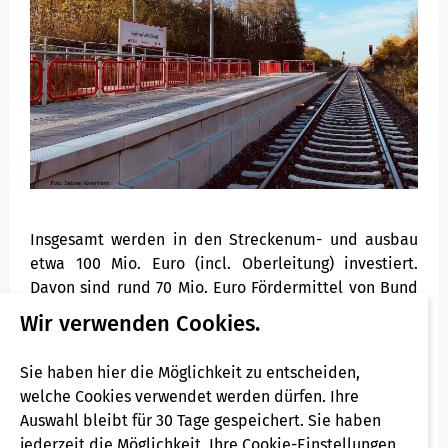
Insgesamt werden in den Streckenum- und ausbau
etwa 100 Mio. Euro (incl. Oberleitung) investiert.
Davon sind rund 70 Mio. Euro Fördermittel von Bund
und Land.
Wir verwenden Cookies.
Der Ausbau der Abstellgleise mit zahlreichen
Sie haben hier die Möglichkeit zu entscheiden,
Weichenanpassungen sowohl im Güterbahnhof
welche Cookies verwendet werden dürfen. Ihre
Dornap als auch im Betriebswerk Mettmann wurde
Auswahl bleibt für 30 Tage gespeichert. Sie haben
erforderlich.
jederzeit die Möglichkeit, Ihre Cookie-Einstellungen