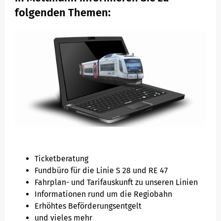
folgenden Themen:
Mobilitätsgarantie
Fundsachen
Erhöhtes Beförderungsentgelt
Fahrgastrechte & Kundengarantien
Barrierefreies Reisen
Fahrradmitnahme
Ticketberatung
Fundbüro für die Linie S 28 und RE 47
Fahrplan- und Tarifauskunft zu unseren Linien
Hausordnung Fahrzeuge
Informationen rund um die Regiobahn
Erhöhtes Beförderungsentgelt
und vieles mehr